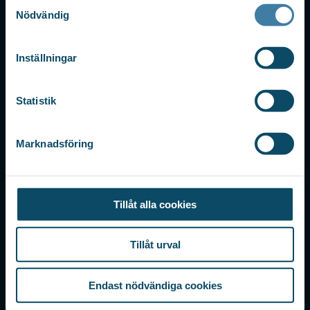
Samtyckesval
AS3 TRANSITION
Nödvändig
AS3 EXECUTIVE
Inställningar
INTERNATIONELLT
Statistik
DANMARK
NORGE
FINLAND
Marknadsföring
GLOBAL
KONTAKT
Tillåt alla cookies
KAMMAKARGATAN 30
Tillåt urval
111 60 STOCKHOLM
TELEFON: +46 8 729 17 70
Endast nödvändiga cookies
WORLD TRADE CENTER