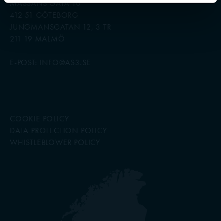
MÄSSANS GATA 10
412 51 GÖTEBORG
JUNGMANSGATAN 12, 3 TR
211 19 MALMÖ
E-POST: INFO@AS3.SE
COOKIE POLICY
DATA PROTECTION POLICY
WHISTLEBLOWER POLICY