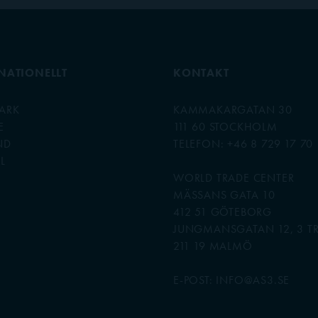
NATIONELLT
KONTAKT
ARK
KAMMAKARGATAN 30
E
111 60 STOCKHOLM
ND
TELEFON: +46 8 729 17 70
L
WORLD TRADE CENTER
MÄSSANS GATA 10
412 51 GÖTEBORG
JUNGMANSGATAN 12, 3 T
211 19 MALMÖ
E-POST: INFO@AS3.SE